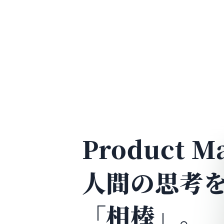
Product 
人間の思考
「相棒」。